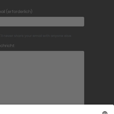
ail (erforderlich)
'll never share your email with anyone else.
chricht