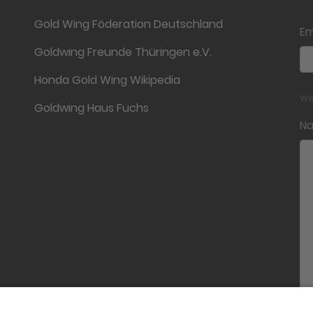
Gold Wing Föderation Deutschland
Em
Goldwing Freunde Thüringen e.V.
Honda Gold Wing Wikipedia
We
Goldwing Haus Fuchs
Na