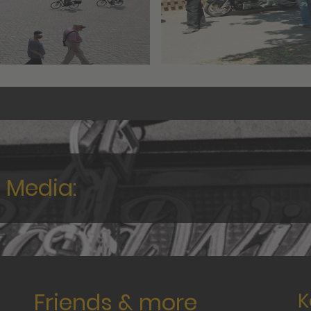
l Media:
Friends & more
K