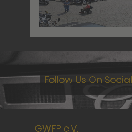
Follow Us On Socia
GWFP e.V.