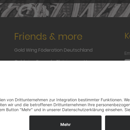
Friends & more
K
Gold Wing Föderation Deutschland
Em
Goldwing Freunde Thüringen e.V.
Honda Gold Wing Wikipedia
We
Goldwing Haus Fuchs
Na