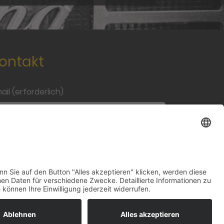
ontakt
ail (erforderlich)
'll never share your email with anyone else.
chricht